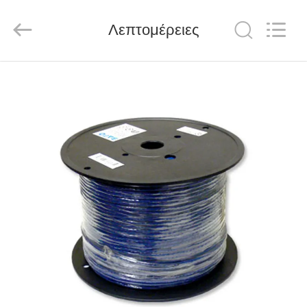
HANGZHOU
ZION
COMMUNICATION
CO.,
Λεπτομέρειες
LTD.
All
Rights
Reserved.
ΣΠΊΤΙ
ΠΡΟΪΌΝΤΑ
ΠΕΡΊΠΟΥ
ΕΜΕΊΣ
ΓΎΡΟΣ
ΕΡΓΟΣΤΑΣΊΩΝ
ΠΟΙΟΤΙΚΌΣ