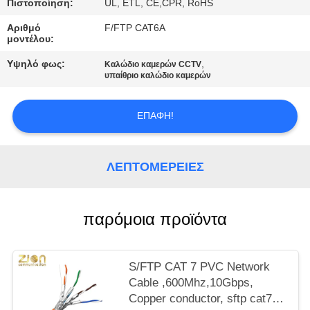
PRIVACY
Πιστοποίηση:
UL, ETL, CE,CPR, RoHS
POLICY
Αριθμό
F/FTP CAT6A
μοντέλου:
Υψηλό φως:
,
Καλώδιο καμερών CCTV
υπαίθριο καλώδιο καμερών
ΕΠΑΦΉ!
ΛΕΠΤΟΜΈΡΕΙΕΣ
παρόμοια προϊόντα
S/FTP CAT 7 PVC Network
Cable ,600Mhz,10Gbps,
Copper conductor, sftp cat7