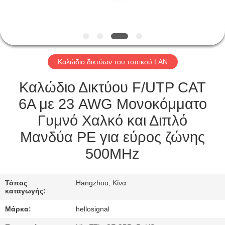
ΈΛΕΓΧΟΣ
ΜΑΣ
ΕΛΆΤΕ
Καλώδιο δικτύων του τοπικού LAN
ΣΕ
ΕΠΑΦΉ
Καλώδιο Δικτύου F/UTP CAT
ΜΕ
6A με 23 AWG Μονοκόμματο
Γυμνό Χαλκό και Διπλό
ΖΗΤΉΣΤΕ
Μανδύα PE για εύρος ζώνης
ΈΝΑ
500MHz
ΑΠΌΣΠΑΣΜΑ
Τόπος
Hangzhou, Κίνα
καταγωγής:
SITEMAP
Μάρκα:
hellosignal