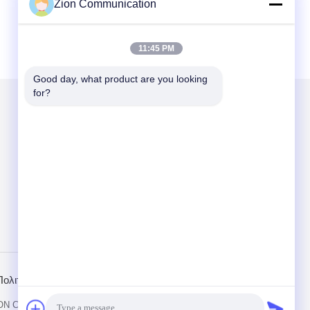
Zion Communication
11:45 PM
Good day, what product are you looking 
for?
Στείλτε μας μήνυμα
Send
Πολιτική Απορρήτου
Mobile Site
CO., LTD. All Rights Reserved.