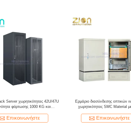
ιακό ντουλάπι υδραυλικών με
Εταιρεία κατασκευής ηλεκτρο
τα φόρτωσης 1300kg χωρητικότητα
συστημάτων
 κατασκευή χάλυβα ψυχρής έλασης
SPCC
Επικοινωνήστε
Επικοινωνήστε