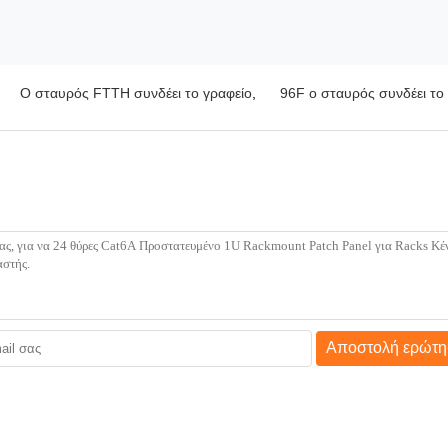
Ο σταυρός FTTH συνδέει το γραφείο
,
96F ο σταυρός συνδέει το
Αποστολή ερώτη