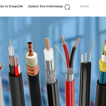
Greek
άτε Σε Επαφή Με
Ζητήστε Ένα Απόσπασμα