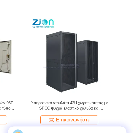
νικών
Υπηρεσιακό ντουλάπι 42U χωρητικότητας με
1000kg χω
SPCC ψυχρά ελαστικό χάλυβα και
Rack Ca
καμπυλωτή πλέκα μπροστινή πόρτα για
χάλυβα κ
κέντρα δεδομένων
πόρτ
Επικοινωνήστε