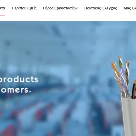
ντα
Περίπου Εμείς
Γύρος Εργοστασίων
Ποιοτικός Έλεγχος
Μας Ελ