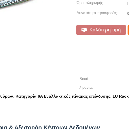
Όροι πληρωμής:
T
Δυνατότητα προσφοράς:
3
Καλύτερη τιμή
Bnad:
λιμάνια:
 θύρων
Κατηγορία 6A Εναλλακτικός πίνακας επένδυσης
1U Rack
,
,
άφια & Αξεσουάρ Κέντρων Δεδομένων