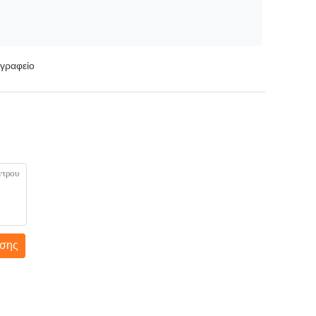
 γραφείο
σης