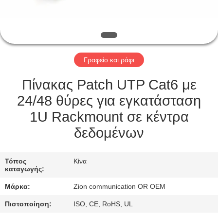
ΈΛΕΓΧΟΣ
ΜΑΣ
ΕΛΆΤΕ
Γραφείο και ράφι
ΣΕ
ΕΠΑΦΉ
Πίνακας Patch UTP Cat6 με
ΜΕ
24/48 θύρες για εγκατάσταση
1U Rackmount σε κέντρα
ΖΗΤΉΣΤΕ
δεδομένων
ΈΝΑ
ΑΠΌΣΠΑΣΜΑ
Τόπος
Κίνα
καταγωγής:
Μάρκα:
Zion communication OR OEM
SITEMAP
Πιστοποίηση:
ISO, CE, RoHS, UL