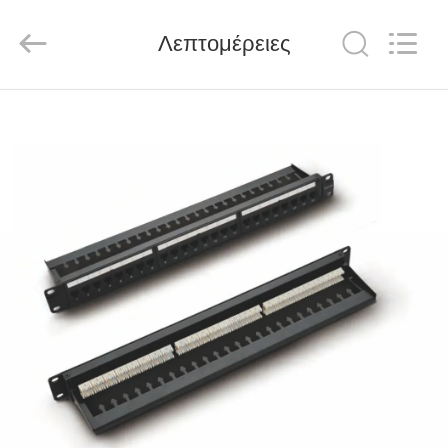
HANGZHOU
ZION
COMMUNICATION
CO.,
Λεπτομέρειες
LTD.
All
Rights
Reserved.
ΣΠΊΤΙ
ΠΡΟΪΌΝΤΑ
ΠΕΡΊΠΟΥ
ΕΜΕΊΣ
ΓΎΡΟΣ
ΕΡΓΟΣΤΑΣΊΩΝ
ΠΟΙΟΤΙΚΌΣ