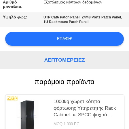
PRIVACY
Αριθμό
Εξοπλισμός κέντρων δεδομένων
μοντέλου:
POLICY
Υψηλό φως:
,
,
UTP Cat6 Patch Panel
24/48 Ports Patch Panel
1U Rackmount Patch Panel
ΕΠΑΦΉ!
ΛΕΠΤΟΜΈΡΕΙΕΣ
παρόμοια προϊόντα
1000kg χωρητικότητα
φόρτωσης Υπηρετητής Rack
Cabinet με SPCC ψυχρό
ελαστικό χάλυβα και υψηλής
MOQ:1.000 PC
πυκνότητας αερισμού πόρτες