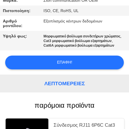
Μάρκα:
Zion communication OR OEM
PRIVACY
POLICY
Πιστοποίηση:
ISO, CE, RoHS, UL
Αριθμό
Εξοπλισμός κέντρων δεδομένων
μοντέλου:
Υψηλό φως:
,
Μορφωματικό βούλωμα συνδετήρων χρώματος
,
Cat3 μορφωματικό βούλωμα εξαρτημάτων
Cat6A μορφωματικό βούλωμα εξαρτημάτων
ΕΠΑΦΉ!
ΛΕΠΤΟΜΈΡΕΙΕΣ
παρόμοια προϊόντα
Σύνδεσμος RJ11 6P6C Cat3