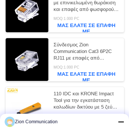
με επινικελωμένη θωράκιση
και επαφές από φωσφορούχο
μπρούντζο, αρθρωτό βύσμα
MOQ:1.000 PC
ΜΑΣ ΕΛΆΤΕ ΣΕ ΕΠΑΦΉ
ΜΕ
Σύνδεσμος Zion
Communication Cat3 6P2C
RJ11 με επαφές από
φωσφορούχο χαλκό και
MOQ:1.000 PC
συμμόρφωση RoHS
ΜΑΣ ΕΛΆΤΕ ΣΕ ΕΠΑΦΉ
ΜΕ
110 IDC και KRONE Impact
Tool για την εγκατάσταση
καλωδίων δικτύου με 5 ζεύγη
εξαρτημάτων κέντρου
MOQ:1.000 PC
δεδομένων
Zion Communication
ΜΑΣ ΕΛΆΤΕ ΣΕ ΕΠΑΦΉ
ΜΕ