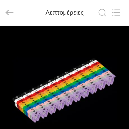
HANGZHOU
ZION
COMMUNICATION
CO.,
Λεπτομέρειες
LTD.
All
Rights
Reserved.
ΣΠΊΤΙ
ΠΡΟΪΌΝΤΑ
ΠΕΡΊΠΟΥ
ΕΜΕΊΣ
ΓΎΡΟΣ
ΕΡΓΟΣΤΑΣΊΩΝ
ΠΟΙΟΤΙΚΌΣ