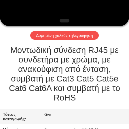
ΈΛΕΓΧΟΣ
ΜΑΣ
ΕΛΆΤΕ
Δομημένη χαλκός τηλεγράφηση
ΣΕ
ΕΠΑΦΉ
Μοντωδική σύνδεση RJ45 με
ΜΕ
συνδετήρα με χρώμα, με
ανακούφιση από ένταση,
ΖΗΤΉΣΤΕ
συμβατή με Cat3 Cat5 Cat5e
ΈΝΑ
Cat6 Cat6A και συμβατή με το
ΑΠΌΣΠΑΣΜΑ
RoHS
SITEMAP
Τόπος
Κίνα
καταγωγής: