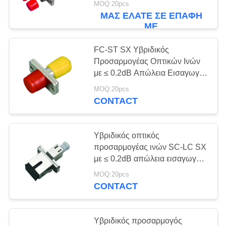
MOQ:20pcs
για ευρεία θερμοκρασία
ΜΑΣ ΕΛΆΤΕ ΣΕ ΕΠΑΦΉ
λειτουργίας (-40 έως +85 °C)
ΜΕ
FC-ST SX Υβριδικός
Προσαρμογέας Οπτικών Ινών
με ≤ 0.2dB Απώλεια Εισαγωγής
για Μήκος Κύματος 1310-
MOQ:20pcs
1550nm και Εύρος
CONTACT
Θερμοκρασίας -40 έως +85℃
Υβριδικός οπτικός
προσαρμογέας ινών SC-LC SX
με ≤ 0.2dB απώλεια εισαγωγής
και κεραμικό ή μεταλλικό
MOQ:20pcs
δακτύλιο για μεγάλο εύρος
CONTACT
θερμοκρασιών
Υβριδικός προσαρμογός