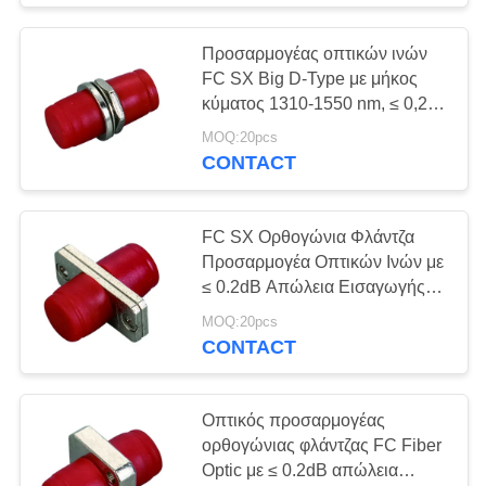
Προσαρμογέας οπτικών ινών
FC SX Big D-Type με μήκος
κύματος 1310-1550 nm, ≤ 0,2
dB απώλεια εισαγωγής και
MOQ:20pcs
εύρος θερμοκρασίας -40 έως
CONTACT
+85 ℃
FC SX Ορθογώνια Φλάντζα
Προσαρμογέα Οπτικών Ινών με
≤ 0.2dB Απώλεια Εισαγωγής
και Ευρύ Φάσμα Θερμοκρασίας
MOQ:20pcs
Λειτουργίας
CONTACT
Οπτικός προσαρμογέας
ορθογώνιας φλάντζας FC Fiber
Optic με ≤ 0.2dB απώλεια