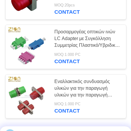
εισαγωγής και οπτικό ζεύκτη
MOQ:20pcs
ευρέος εύρους θερμοκρασίας
CONTACT
λειτουργίας
Προσαρμογέας οπτικών ινών
LC Adapter με Συγκόλληση
Συμμετρίας Πλαστικό/Υβριδική
Κατασκευή για Εφαρμογές LC
MOQ:1.000 PC
SX/DX/QUAD
CONTACT
Εναλλακτικός συνδυασμός
υλικών για την παραγωγή
υλικών για την παραγωγή
υλικών για την παραγωγή
MOQ:1.000 PC
υλικών για την παραγωγή
CONTACT
υλικών για την παραγωγή
υλικών για την παραγωγή
υλικών για την παραγωγή