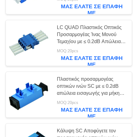
ΈΛΕΓΧΟΣ
ΜΑΣ ΕΛΆΤΕ ΣΕ ΕΠΑΦΉ
ΜΕ
ΜΑΣ
LC QUAD Πλαστικός Οπτικός
ΕΛΆΤΕ
Προσαρμογέας Ίνας Μονού
ΣΕ
Τεμαχίου με ≤ 0.2dB Απώλεια
Εισαγωγής για Μήκη Κύματος
ΕΠΑΦΉ
MOQ:20pcs
1310-1550nm και Εύρος
ΜΑΣ ΕΛΆΤΕ ΣΕ ΕΠΑΦΉ
ΜΕ
Θερμοκρασίας -40 έως +85℃
ΜΕ
ΖΗΤΉΣΤΕ
Πλαστικός προσαρμογέας
οπτικών ινών SC με ≤ 0.2dB
ΈΝΑ
απώλεια εισαγωγής για μήκη
ΑΠΌΣΠΑΣΜΑ
κύματος 1310-1550nm και
MOQ:20pcs
θερμοκρασία λειτουργίας -40
ΜΑΣ ΕΛΆΤΕ ΣΕ ΕΠΑΦΉ
έως +85℃
ΜΕ
SITEMAP
Κάλυψη SC Αποφύγετε τον