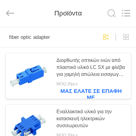
HANGZHOU
ZION
COMMUNICATION
CO.,
Προϊόντα
LTD.
All
Rights
Reserved.
ΣΠΊΤΙ
fiber optic adapter
ΠΡΟΪΌΝΤΑ
Διορθωτής οπτικών ινών από
πλαστικό υλικό LC SX με φλέβα
ΠΕΡΊΠΟΥ
για χαμηλή απώλεια εισαγωγής
ΕΜΕΊΣ
και ευρύ εύρος θερμοκρασιών
MOQ:20pcs
ΜΑΣ ΕΛΆΤΕ ΣΕ ΕΠΑΦΉ
ΜΕ
ΓΎΡΟΣ
ΕΡΓΟΣΤΑΣΊΩΝ
Εναλλακτικό υλικό για την
κατασκευή ηλεκτρικών
συσσωρευτών
ΠΟΙΟΤΙΚΌΣ
MOQ:20pcs