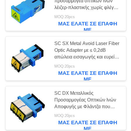
PRIVACY
προσαρμογέα οπτικών ινών
λέιζερ-πλαστικής χωρίς φλέγγη
POLICY
και οπτικό ζεύγη με απώλεια
MOQ:20pcs
εισαγωγής ≤ 0,2dB
ΜΑΣ ΕΛΆΤΕ ΣΕ ΕΠΑΦΉ
ΜΕ
SC SX Metal Avoid Laser Fiber
Optic Adapter με ≤ 0,2dB
απώλεια εισαγωγής και ευρεία
θερμοκρασία λειτουργίας (-40 ~
MOQ:20pcs
+85°C)
ΜΑΣ ΕΛΆΤΕ ΣΕ ΕΠΑΦΉ
ΜΕ
SC DX Μεταλλικός
Προσαρμογέας Οπτικών Ινών
Αποφυγής με Φλάντζα που
Διαθέτει ≤ 0.2dB Απώλεια
MOQ:20pcs
Εισαγωγής και Ευρύ Φάσμα
ΜΑΣ ΕΛΆΤΕ ΣΕ ΕΠΑΦΉ
Θερμοκρασίας Λειτουργίας
ΜΕ