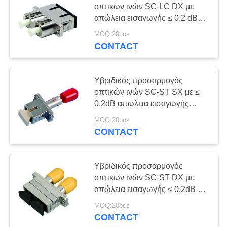
οπτικών ινών SC-LC DX με
απώλεια εισαγωγής ≤ 0,2 dB
και μεγάλη θερμοκρασία
MOQ:20pcs
λειτουργίας (-40 έως +85 °C)
CONTACT
Υβριδικός προσαρμογός
οπτικών ινών SC-ST SX με ≤
0,2dB απώλεια εισαγωγής
κεραμικής ή μεταλλικής
MOQ:20pcs
επιφάνειας και μεγάλη
CONTACT
θερμοκρασία λειτουργίας
Υβριδικός προσαρμογός
οπτικών ινών SC-ST DX με
απώλεια εισαγωγής ≤ 0,2dB για
μήκος κύματος 1310-1550nm
MOQ:20pcs
και εύρος θερμοκρασίας -40
CONTACT
έως +85 °C