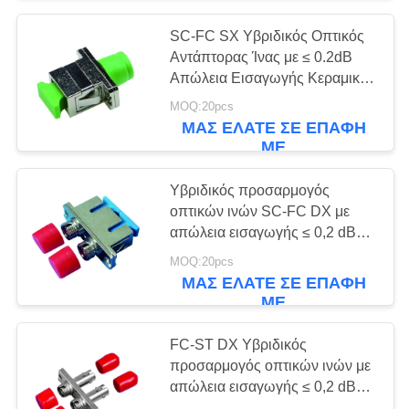
SC-FC SX Υβριδικός Οπτικός
Αντάπτορας Ίνας με ≤ 0.2dB
Απώλεια Εισαγωγής Κεραμικό
ή Μεταλλικό Δακτύλιο για
MOQ:20pcs
Μεγάλο Εύρος Θερμοκρασίας
ΜΑΣ ΕΛΆΤΕ ΣΕ ΕΠΑΦΉ
(-40 έως +85℃)
ΜΕ
Υβριδικός προσαρμογός
οπτικών ινών SC-FC DX με
απώλεια εισαγωγής ≤ 0,2 dB
και μεγάλη θερμοκρασία
MOQ:20pcs
λειτουργίας (-40 έως +85 °C)
ΜΑΣ ΕΛΆΤΕ ΣΕ ΕΠΑΦΉ
ΜΕ
FC-ST DX Υβριδικός
προσαρμογός οπτικών ινών με
απώλεια εισαγωγής ≤ 0,2 dB
και κεραμικό ή μεταλλικό μανίκι