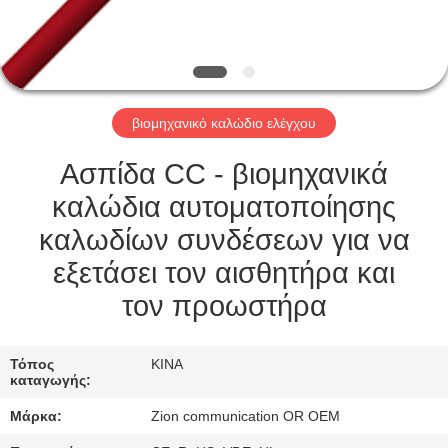
ΈΛΕΓΧΟΣ
ΜΑΣ
ΕΛΆΤΕ
βιομηχανικό καλώδιο ελέγχου
ΣΕ
ΕΠΑΦΉ
Ασπίδα CC - βιομηχανικά
ΜΕ
καλώδια αυτοματοποίησης
καλωδίων συνδέσεων για να
ΖΗΤΉΣΤΕ
εξετάσει τον αισθητήρα και
ΈΝΑ
τον προωστήρα
ΑΠΌΣΠΑΣΜΑ
Τόπος
ΚΙΝΑ
καταγωγής:
SITEMAP
Μάρκα:
Zion communication OR OEM