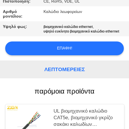
PRIVACY
Πιστοποίηση:
CE, RoHS, VDE, UL
POLICY
Αριθμό
Καλώδιο λεωφορείων
μοντέλου:
Υψηλό φως:
,
βιομηχανικό καλώδιο ethernet
υψηλό ευκίνητο βιομηχανικό καλώδιο ethernet
ΕΠΑΦΉ!
ΛΕΠΤΟΜΈΡΕΙΕΣ
παρόμοια προϊόντα
UL βιομηχανικό καλώδιο
CAT5e, βιομηχανικό γκρίζο
σακάκι καλωδίων