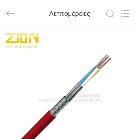
HANGZHOU
ZION
COMMUNICATION
CO.,
Λεπτομέρειες
LTD.
All
Rights
Reserved.
ΣΠΊΤΙ
ΠΡΟΪΌΝΤΑ
ΠΕΡΊΠΟΥ
ΕΜΕΊΣ
ΓΎΡΟΣ
ΕΡΓΟΣΤΑΣΊΩΝ
ΠΟΙΟΤΙΚΌΣ