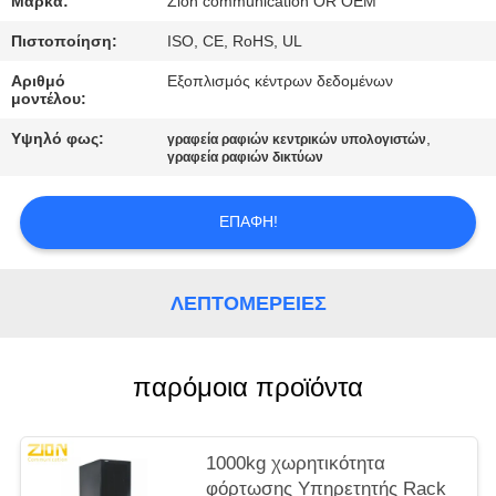
Μάρκα:
Zion communication OR OEM
PRIVACY
POLICY
Πιστοποίηση:
ISO, CE, RoHS, UL
Αριθμό
Εξοπλισμός κέντρων δεδομένων
μοντέλου:
Υψηλό φως:
,
γραφεία ραφιών κεντρικών υπολογιστών
γραφεία ραφιών δικτύων
ΕΠΑΦΉ!
ΛΕΠΤΟΜΈΡΕΙΕΣ
παρόμοια προϊόντα
1000kg χωρητικότητα
φόρτωσης Υπηρετητής Rack