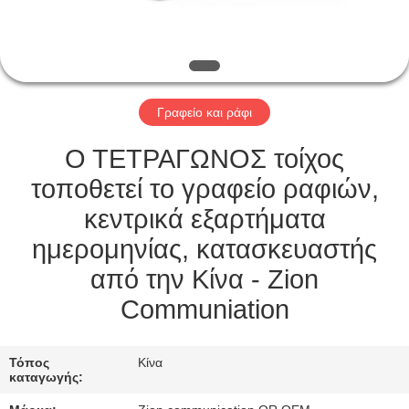
ΈΛΕΓΧΟΣ
ΜΑΣ
ΕΛΆΤΕ
Γραφείο και ράφι
ΣΕ
ΕΠΑΦΉ
Ο ΤΕΤΡΑΓΩΝΟΣ τοίχος
ΜΕ
τοποθετεί το γραφείο ραφιών,
κεντρικά εξαρτήματα
ΖΗΤΉΣΤΕ
ημερομηνίας, κατασκευαστής
ΈΝΑ
από την Κίνα - Zion
ΑΠΌΣΠΑΣΜΑ
Communiation
SITEMAP
Τόπος
Κίνα
καταγωγής: