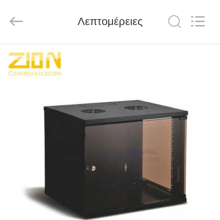
HANGZHOU
ZION
COMMUNICATION
CO.,
Λεπτομέρειες
LTD.
All
Rights
Reserved.
ΣΠΊΤΙ
ΠΡΟΪΌΝΤΑ
ΠΕΡΊΠΟΥ
ΕΜΕΊΣ
ΓΎΡΟΣ
ΕΡΓΟΣΤΑΣΊΩΝ
ΠΟΙΟΤΙΚΌΣ