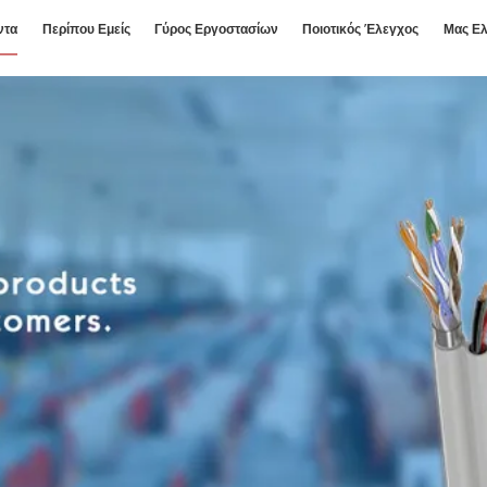
ντα
Περίπου Εμείς
Γύρος Εργοστασίων
Ποιοτικός Έλεγχος
Μας Ελ