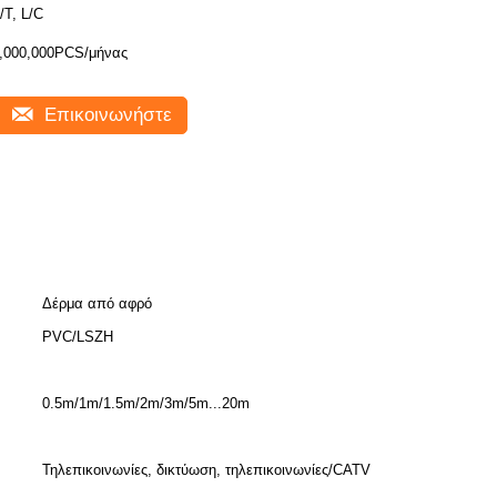
/T, L/C
,000,000PCS/μήνας
Επικοινωνήστε
Δέρμα από αφρό
PVC/LSZH
0.5m/1m/1.5m/2m/3m/5m...20m
Τηλεπικοινωνίες, δικτύωση, τηλεπικοινωνίες/CATV