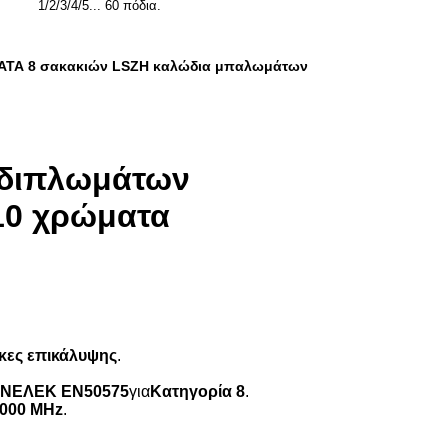
1/2/3/4/5... 60 πόδια.
ΆΤΑ 8 σακακιών LSZH καλώδια μπαλωμάτων
 διπλωμάτων
10 χρώματα
κες επικάλυψης
.
ΝΕΛΕΚ EN50575
για
Κατηγορία 8
.
000 MHz
.