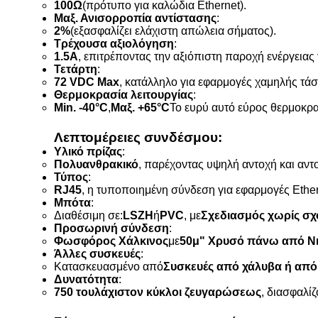
100Ω
(πρότυπο για καλώδια Ethernet).
Μαξ. Ανισορροπία αντίστασης
:
2%
(εξασφαλίζει ελάχιστη απώλεια σήματος).
Τρέχουσα αξιολόγηση
:
1.5Α
, επιτρέποντας την αξιόπιστη παροχή ενέργειας
Τετάρτη
:
72 VDC Max
, κατάλληλο για εφαρμογές χαμηλής τά
Θερμοκρασία λειτουργίας
:
Min. -40°C
,
Μαξ. +65°C
Το ευρύ αυτό εύρος θερμοκρα
Λεπτομέρειες συνδέσμου:
Υλικό πρίζας
:
Πολυανθρακικό
, παρέχοντας υψηλή αντοχή και αντ
Τύπος
:
RJ45
, η τυποποιημένη σύνδεση για εφαρμογές Ether
Μπότα
:
Διαθέσιμη σε:
LSZH
ή
PVC
, με
Σχεδιασμός χωρίς σχο
Προσωρινή σύνδεση
:
Φωσφόρος Χάλκινος
με
50μ" Χρυσό πάνω από Νι
Άλλες συσκευές
:
Κατασκευασμένο από
Συσκευές από χάλυβα ή από
Δυνατότητα
:
750 τουλάχιστον κύκλοι ζευγαρώσεως
, διασφαλί