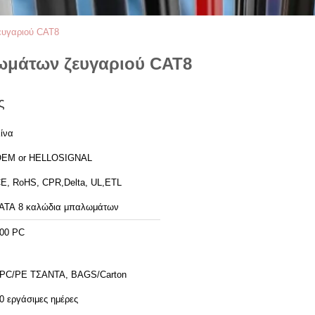
ευγαριού CAT8
ωμάτων ζευγαριού CAT8
ς
ίνα
EM or HELLOSIGNAL
E, RoHS, CPR,Delta, UL,ETL
ΑΤΑ 8 καλώδια μπαλωμάτων
00 PC
PC/PE ΤΣΑΝΤΑ, BAGS/Carton
0 εργάσιμες ημέρες