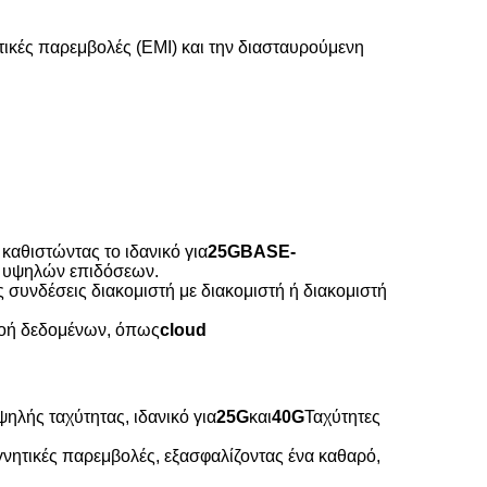
τικές παρεμβολές (EMI) και την διασταυρούμενη
καθιστώντας το ιδανικό για
25GBASE-
ν υψηλών επιδόσεων.
ς συνδέσεις διακομιστή με διακομιστή ή διακομιστή
 ροή δεδομένων, όπως
cloud
ηλής ταχύτητας, ιδανικό για
25G
και
40G
Ταχύτητες
γνητικές παρεμβολές, εξασφαλίζοντας ένα καθαρό,