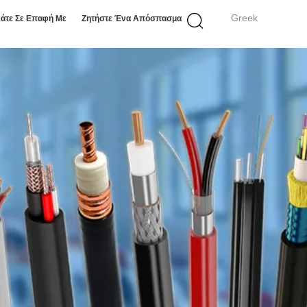
Greek
άτε Σε Επαφή Με
Ζητήστε Ένα Απόσπασμα