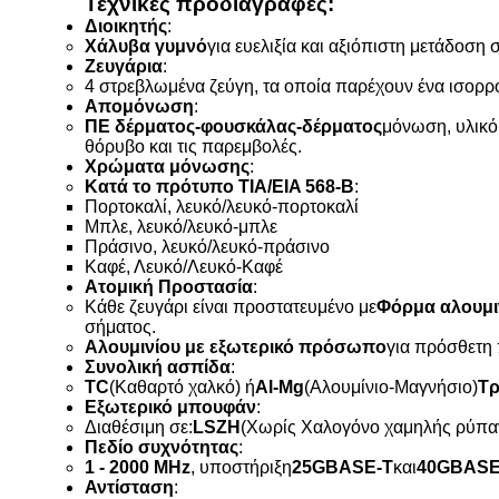
Τεχνικές προδιαγραφές:
Διοικητής
:
Χάλυβα γυμνό
για ευελιξία και αξιόπιστη μετάδοση 
Ζευγάρια
:
4 στρεβλωμένα ζεύγη, τα οποία παρέχουν ένα ισορ
Απομόνωση
:
ΠΕ δέρματος-φουσκάλας-δέρματος
μόνωση, υλικό
θόρυβο και τις παρεμβολές.
Χρώματα μόνωσης
:
Κατά το πρότυπο TIA/EIA 568-B
:
Πορτοκαλί, λευκό/λευκό-πορτοκαλί
Μπλε, λευκό/λευκό-μπλε
Πράσινο, λευκό/λευκό-πράσινο
Καφέ, Λευκό/Λευκό-Καφέ
Ατομική Προστασία
:
Κάθε ζευγάρι είναι προστατευμένο με
Φόρμα αλουμι
σήματος.
Αλουμινίου με εξωτερικό πρόσωπο
για πρόσθετη
Συνολική ασπίδα
:
TC
(Καθαρτό χαλκό) ή
Al-Mg
(Αλουμίνιο-Μαγνήσιο)
Τ
Εξωτερικό μπουφάν
:
Διαθέσιμη σε:
LSZH
(Χωρίς Χαλογόνο χαμηλής ρύπα
Πεδίο συχνότητας
:
1 - 2000 MHz
, υποστήριξη
25GBASE-T
και
40GBASE
Αντίσταση
: