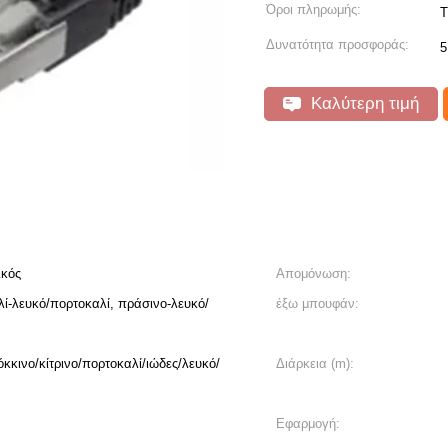
Όροι πληρωμής:
T
Δυνατότητα προσφοράς:
5
Καλύτερη τιμή
λκός
Απομόνωση:
ί-λευκό/πορτοκαλί, πράσινο-λευκό/
έξω μπουφάν:
κκινο/κίτρινο/πορτοκαλί/ιώδες/λευκό/
Διάρκεια (m):
Εφαρμογή: