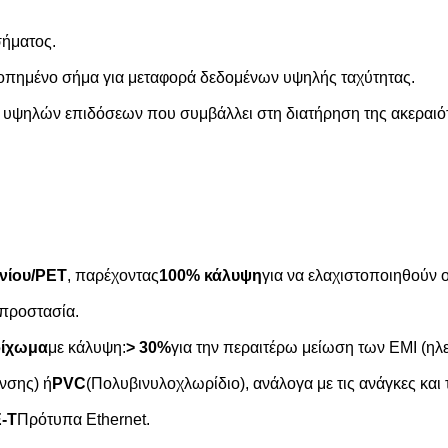
σήματος.
ροπημένο σήμα για μεταφορά δεδομένων υψηλής ταχύτητας.
 υψηλών επιδόσεων που συμβάλλει στη διατήρηση της ακεραιό
νίου/PET
, παρέχοντας
100% κάλυψη
για να ελαχιστοποιηθούν ο
 προστασία.
ρίχωμα
με κάλυψη:
> 30%
για την περαιτέρω μείωση των ΕΜΙ (ηλ
νσης) ή
PVC
(Πολυβινυλοχλωρίδιο), ανάλογα με τις ανάγκες και 
-T
Πρότυπα Ethernet.