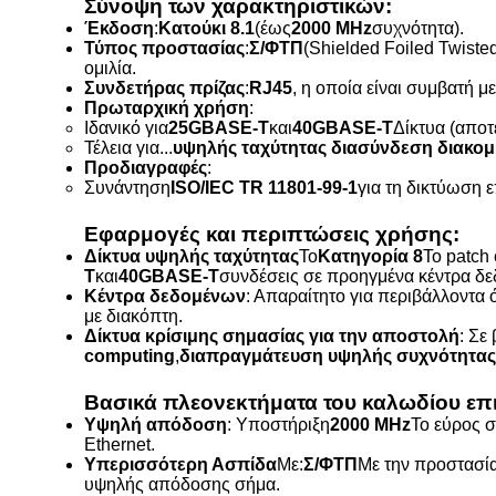
Σύνοψη των χαρακτηριστικών:
Έκδοση
:
Κατούκι 8.1
(έως
2000 MHz
συχνότητα).
Τύπος προστασίας
:
Σ/ΦΤΠ
(Shielded Foiled Twiste
ομιλία.
Συνδετήρας πρίζας
:
RJ45
, η οποία είναι συμβατή 
Πρωταρχική χρήση
:
Ιδανικό για
25GBASE-T
και
40GBASE-T
Δίκτυα (αποτ
Τέλεια για...
υψηλής ταχύτητας διασύνδεση διακο
Προδιαγραφές
:
Συνάντηση
ISO/IEC TR 11801-99-1
για τη δικτύωση 
Εφαρμογές και περιπτώσεις χρήσης
:
Δίκτυα υψηλής ταχύτητας
Το
Κατηγορία 8
Το patch
T
και
40GBASE-T
συνδέσεις σε προηγμένα κέντρα δε
Κέντρα δεδομένων
: Απαραίτητο για περιβάλλοντα 
με διακόπτη.
Δίκτυα κρίσιμης σημασίας για την αποστολή
: Σε
computing
,
διαπραγμάτευση υψηλής συχνότητας
Βασικά πλεονεκτήματα του καλωδίου επ
Υψηλή απόδοση
: Υποστήριξη
2000 MHz
Το εύρος σ
Ethernet.
Υπερισσότερη Ασπίδα
Με:
Σ/ΦΤΠ
Με την προστασία
υψηλής απόδοσης σήμα.