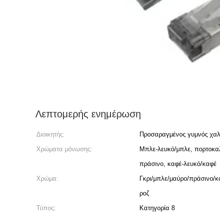
Λεπτομερής ενημέρωση
Διοικητής:
Προσαραγμένος γυμνός χα
Χρώματα μόνωσης:
Μπλε-λευκό/μπλε, πορτοκαλ
πράσινο, καφέ-λευκό/καφέ
Χρώμα:
Γκρι/μπλε/μαύρο/πράσινο/κό
ροζ
Τύπος:
Κατηγορία 8