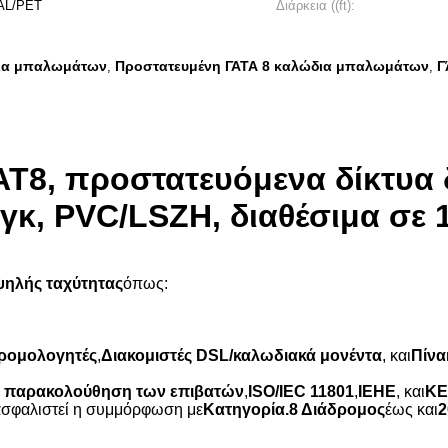
 AL/PET
Διάρκεια ((ft):
δια μπαλωμάτων
Προστατευμένη ΓΑΤΑ 8 καλώδια μπαλωμάτων
Γ
,
,
AT8, προστατευόμενα δίκτυα
γκ, PVC/LSZH, διαθέσιμα σε 
ηλής ταχύτητας
όπως:
ρομολογητές
,
Διακομιστές DSL/καλωδιακά μονέντα
, και
Πίνα
ν παρακολούθηση των επιβατών
,
ISO/IEC 11801
,
ΙΕΗΕ
, και
ΚΕ
ξασφαλιστεί η συμμόρφωση με
Κατηγορία.8 Διάδρομος
έως και
2