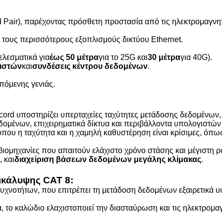
d Pair), παρέχοντας πρόσθετη προστασία από τις ηλεκτρομαγνη
με τους περισσότερους εξοπλισμούς δικτύου Ethernet.
ελεσματικά για
έως 50 μέτρα
για το 25G και
30 μέτρα
για 40G).
μιστών
και
συνδέσεις κέντρου δεδομένων
.
επόμενης γενιάς.
 cord υποστηρίζει υπερταχείες ταχύτητες μετάδοσης δεδομένων, 
δομένων, επιχειρηματικά δίκτυα και περιβάλλοντα υπολογιστώ
όπου η ταχύτητα και η χαμηλή καθυστέρηση είναι κρίσιμες, όπω
 βιομηχανίες που απαιτούν ελάχιστο χρόνο στάσης και μέγιστη
, και
διαχείριση βάσεων δεδομένων μεγάλης κλίμακας
.
ικάλυψης CAT 8
:
υχνοτήτων, που επιτρέπει τη μετάδοση δεδομένων εξαιρετικά υψ
, το καλώδιο ελαχιστοποιεί την διασταύρωση και τις ηλεκτρομα