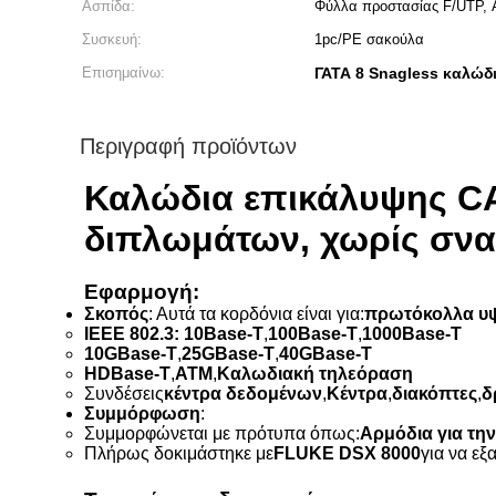
Ασπίδα:
Φύλλα προστασίας F/UTP,
Συσκευή:
1pc/PE σακούλα
Επισημαίνω:
ΓΑΤΑ 8 Snagless καλώ
Περιγραφή προϊόντων
Καλώδια επικάλυψης C
διπλωμάτων, χωρίς σνα
Εφαρμογή:
Σκοπός
: Αυτά τα κορδόνια είναι για:
πρωτόκολλα υψ
IEEE 802.3: 10Base-T
,
100Base-T
,
1000Base-T
10GBase-T
,
25GBase-T
,
40GBase-T
HDBase-T
,
ΑΤΜ
,
Καλωδιακή τηλεόραση
Συνδέσεις
κέντρα δεδομένων
,
Κέντρα
,
διακόπτες
,
δ
Συμμόρφωση
:
Συμμορφώνεται με πρότυπα όπως:
Αρμόδια για τη
Πλήρως δοκιμάστηκε με
FLUKE DSX 8000
για να ε