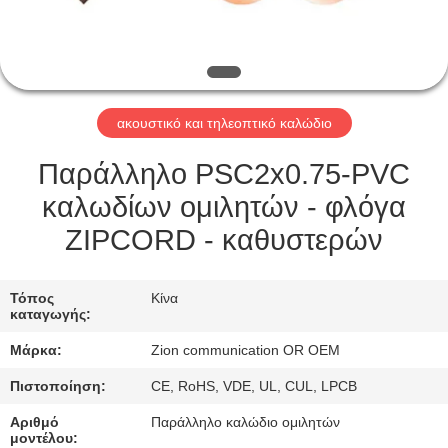
ΈΛΕΓΧΟΣ
ΜΑΣ
ΕΛΆΤΕ
ακουστικό και τηλεοπτικό καλώδιο
ΣΕ
ΕΠΑΦΉ
Παράλληλο PSC2x0.75-PVC
ΜΕ
καλωδίων ομιλητών - φλόγα
ZIPCORD - καθυστερών
ΖΗΤΉΣΤΕ
ΈΝΑ
Τόπος
Κίνα
καταγωγής:
ΑΠΌΣΠΑΣΜΑ
Μάρκα:
Zion communication OR OEM
Πιστοποίηση:
CE, RoHS, VDE, UL, CUL, LPCB
SITEMAP
Αριθμό
Παράλληλο καλώδιο ομιλητών
μοντέλου: