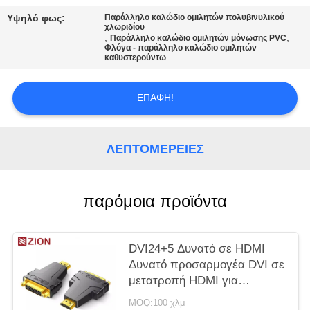
PRIVACY
Υψηλό φως:
Παράλληλο καλώδιο ομιλητών πολυβινυλικού
POLICY
χλωριδίου
,
,
Παράλληλο καλώδιο ομιλητών μόνωσης PVC
Φλόγα - παράλληλο καλώδιο ομιλητών
καθυστερούντω
ΕΠΑΦΉ!
ΛΕΠΤΟΜΈΡΕΙΕΣ
παρόμοια προϊόντα
DVI24+5 Δυνατό σε HDMI
Δυνατό προσαρμογέα DVI σε
μετατροπή HDMI για
απρόσκοπτη σύνδεση
MOQ:100 χλμ