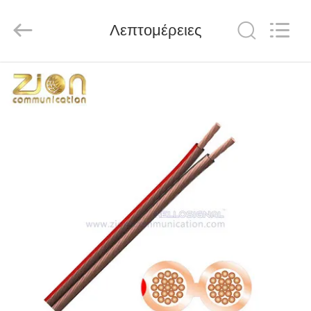
HANGZHOU
ZION
COMMUNICATION
CO.,
Λεπτομέρειες
LTD.
All
Rights
Reserved.
ΣΠΊΤΙ
ΠΡΟΪΌΝΤΑ
ΠΕΡΊΠΟΥ
ΕΜΕΊΣ
ΓΎΡΟΣ
ΕΡΓΟΣΤΑΣΊΩΝ
ΠΟΙΟΤΙΚΌΣ