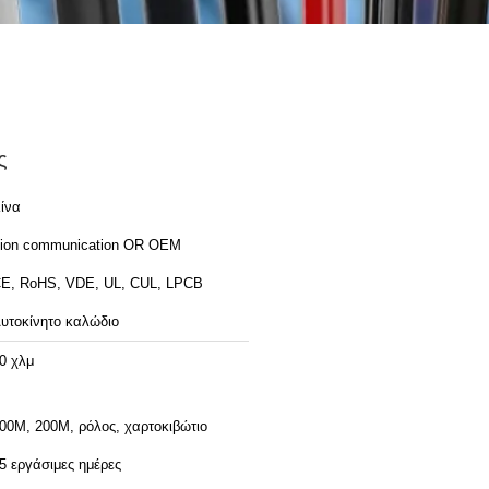
ς
ίνα
ion communication OR OEM
E, RoHS, VDE, UL, CUL, LPCB
υτοκίνητο καλώδιο
0 χλμ
00M, 200M, ρόλος, χαρτοκιβώτιο
5 εργάσιμες ημέρες