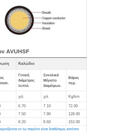
ίων AVUHSF
νωση
Καλώδιο
Γενική
Συνολικά
ος
Βάρος
διάμετρος
Μέγιστο
lnom.
περ.
λεπτό.
διαμέτρων.
χιλ.
χιλ.
Kg/km
0
6.70
7.10
72.00
0
7.50
7.90
128.00
0
8.20
8.60
153.00
ρινίζονται εν τω παρόντι είναι διαθέσιμες κατόπιν