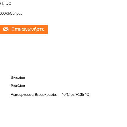
/T, L/C
000KM/μήνας
Επικοινωνήστε
Βινυλίου
Βινυλίου
Λειτουργούσα θερμοκρασία: – 40°C σε +135 °C