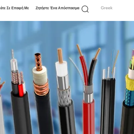
Greek
άτε Σε Επαφή Με
Ζητήστε Ένα Απόσπασμα