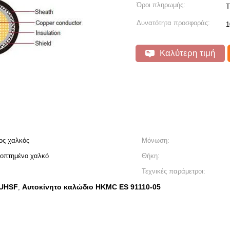
Όροι πληρωμής:
T
Δυνατότητα προσφοράς:
1
Καλύτερη τιμή
ος χαλκός
Μόνωση:
νοπτημένο χαλκό
Θήκη:
Τεχνικές παράμετροι:
VUHSF
Αυτοκίνητο καλώδιο HKMC ES 91110-05
,