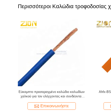
Περισσότεροι Καλώδια τροφοδοσίας 
ινυλικού
AESSXF/ALS ο αυτοκίνητος κασσίτερος
Αυτοκ
καλωδίων έντυσε την ανοπτημένη ασπίδα
χαλκού
Επικοινωνήστε