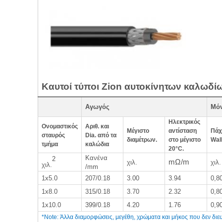
Καυτοί τύποι Zion αυτοκίνητων καλωδ
Αγωγός
Μό
Ηλεκτρικός
Ονομαστικός
Αριθ. και
Μέγιστο
αντίσταση
Πάχ
σταυρός
Dia. από τα
διαμέτρων.
στο μέγιστο
Wal
τμήμα
καλώδια
20°C.
Κανένα
2
mΩ/m
χιλ.
χιλ.
χιλ.
/mm
1x5.0
207/0.18
3.00
3.94
0,8
1x8.0
315/0.18
3.70
2.32
0,8
1x10.0
399/0.18
4.20
1.76
0,9
*Note: Άλλα διαμορφώσεις, μεγέθη, χρώματα και μήκος που δεν διευκ