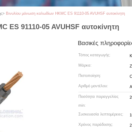
ης
>
Βινυλίου μόνωση καλωδίων HKMC ES 91110-05 AVUHSF αυτοκίνητη
C ES 91110-05 AVUHSF αυτοκίνητη
Βασικές πληροφορίε
Τόπος καταγωγής:
Κ
Μάρκα:
Z
Πιστοποίηση:
C
Αριθμό μοντέλου:
Α
Ποσότητα παραγγελίας
2
min:
Συσκευασία λεπτομέρειες:
1
Χρόνος παράδοσης:
2