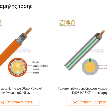
χαμηλής τάσης
ίνητο καλώδιο JASO Δ 608-92
Αυτοκίνητο καλώδιο JASO Δ 611-
AVSSX/AESSX
CAVS PVC
Επικοινωνήστε
Επικοινωνήστε