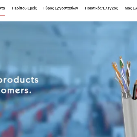
ντα
Περίπου Εμείς
Γύρος Εργοστασίων
Ποιοτικός Έλεγχος
Μας Ελ