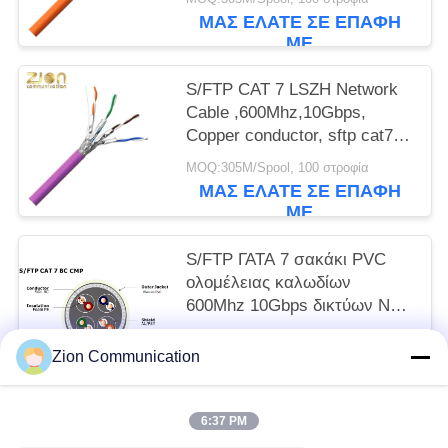
NO 7112402
ΜΑΣ ΕΛΆΤΕ ΣΕ ΕΠΑΦΉ
ΜΕ
S/FTP CAT 7 LSZH Network
Cable ,600Mhz,10Gbps,
Copper conductor, sftp cat7
ethernet cable, cat7 lan cable
MOQ:305M/Spool, 100 στροφία
NO 7112406
ΜΑΣ ΕΛΆΤΕ ΣΕ ΕΠΑΦΉ
ΜΕ
S/FTP ΓΑΤΑ 7 σακάκι PVC
ολομέλειας καλωδίων
600Mhz 10Gbps δικτύων ΝΟ
7112405
MOQ:305M/Spool, 100 στροφία
Zion Communication
ΜΑΣ ΕΛΆΤΕ ΣΕ ΕΠΑΦΉ
ΜΕ
6:37 PM
Λαϊκή κατηγορία
Όλα