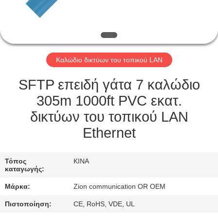
ΈΛΕΓΧΟΣ
ΜΑΣ
ΕΛΆΤΕ
Καλώδιο δικτύων του τοπικού LAN
ΣΕ
ΕΠΑΦΉ
SFTP επειδή γάτα 7 καλώδιο
ΜΕ
305m 1000ft PVC εκατ.
δικτύων του τοπικού LAN
ΖΗΤΉΣΤΕ
Ethernet
ΈΝΑ
ΑΠΌΣΠΑΣΜΑ
Τόπος
ΚΙΝΑ
καταγωγής:
Μάρκα:
Zion communication OR OEM
SITEMAP
Πιστοποίηση:
CE, RoHS, VDE, UL