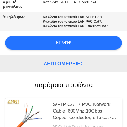
PRIVACY
Αριθμό
Καλώδιο SFTP CAT7 δικτύων
μοντέλου:
POLICY
Υψηλό φως:
,
Καλώδιο του τοπικού LAN SFTP Cat7
,
Καλώδιο του τοπικού LAN PVC Cat7
Καλώδιο του τοπικού LAN Ethernet Cat7
ΕΠΑΦΉ!
ΛΕΠΤΟΜΈΡΕΙΕΣ
παρόμοια προϊόντα
S/FTP CAT 7 PVC Network
Cable ,600Mhz,10Gbps,
Copper conductor, sftp cat7
ethernet cable, cat7 lan cable
MOQ:305M/Spool, 100 στροφία