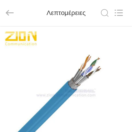
HANGZHOU
ZION
COMMUNICATION
CO.,
Λεπτομέρειες
LTD.
All
Rights
Reserved.
ΣΠΊΤΙ
ΠΡΟΪΌΝΤΑ
ΠΕΡΊΠΟΥ
ΕΜΕΊΣ
ΓΎΡΟΣ
ΕΡΓΟΣΤΑΣΊΩΝ
ΠΟΙΟΤΙΚΌΣ