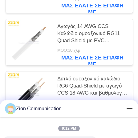
CATV
ΜΑΣ ΕΛΆΤΕ ΣΕ ΕΠΑΦΉ
ΜΕ
Αγωγός 14 AWG CCS
Καλώδιο ομοαξονικό RG11
Quad Shield με PVC
μπουφάν με βαθμολογία
MOQ:30 χλμ
CMR για CATV
ΜΑΣ ΕΛΆΤΕ ΣΕ ΕΠΑΦΉ
ΜΕ
Διπλό ομοαξονικό καλώδιο
RG6 Quad-Shield με αγωγό
CCS 18 AWG και βαθμολογία
CMR για συστήματα CATV
MOQ:30 χλμ
MATV
Zion Communication
ΜΑΣ ΕΛΆΤΕ ΣΕ ΕΠΑΦΉ
ΜΕ
9:12 PM
Λαϊκή κατηγορία
Όλα