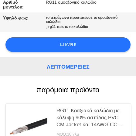
PRIVACY
Αριθμό
RG11 ομοαξονικό καλώδιο
μοντέλου:
POLICY
Υψηλό φως:
το τετράγωνο προστάτευσε το ομοαξονικό
καλώδιο
,
rg11 πείστε το καλώδιο
ΕΠΑΦΉ!
ΛΕΠΤΟΜΈΡΕΙΕΣ
παρόμοια προϊόντα
RG11 Κοαξιακό καλώδιο με
κάλυψη 90% ασπίδας PVC
CM Jacket και 14AWG CCS
Conductor για συστήματα
MOQ:30 χλμ