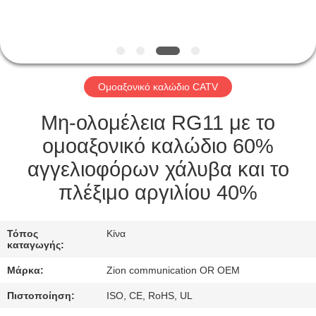
ΈΛΕΓΧΟΣ
ΜΑΣ
ΕΛΆΤΕ
Ομοαξονικό καλώδιο CATV
ΣΕ
ΕΠΑΦΉ
Μη-ολομέλεια RG11 με το
ΜΕ
ομοαξονικό καλώδιο 60%
αγγελιοφόρων χάλυβα και το
ΖΗΤΉΣΤΕ
πλέξιμο αργιλίου 40%
ΈΝΑ
ΑΠΌΣΠΑΣΜΑ
Τόπος
Κίνα
καταγωγής:
Μάρκα:
Zion communication OR OEM
SITEMAP
Πιστοποίηση:
ISO, CE, RoHS, UL