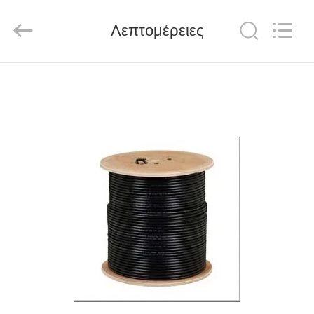
HANGZHOU
ZION
COMMUNICATION
CO.,
Λεπτομέρειες
LTD.
All
Rights
Reserved.
ΣΠΊΤΙ
ΠΡΟΪΌΝΤΑ
ΠΕΡΊΠΟΥ
ΕΜΕΊΣ
ΓΎΡΟΣ
ΕΡΓΟΣΤΑΣΊΩΝ
ΠΟΙΟΤΙΚΌΣ