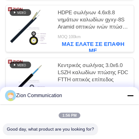
HDPE σωλήνων 4.6x8.8
νημάτων καλωδίων gyxy-8S
Aramid οπτικών ινών πτώσης
FTTH
MOQ:100km
ΜΑΣ ΕΛΆΤΕ ΣΕ ΕΠΑΦΉ
ΜΕ
Κεντρικός σωλήνας 3.0x6.0
LSZH καλωδίων πτώσης FDC
FTTH οπτικός επίπεδος
MOQ:100km
Zion Communication
ΜΑΣ ΕΛΆΤΕ ΣΕ ΕΠΑΦΉ
ΜΕ
1:56 PM
Λαϊκή κατηγορία
Όλα
Good day, what product are you looking for?