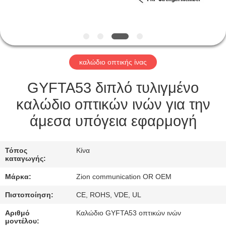
ΈΛΕΓΧΟΣ
ΜΑΣ
ΕΛΆΤΕ
καλώδιο οπτικής ίνας
ΣΕ
ΕΠΑΦΉ
GYFTA53 διπλό τυλιγμένο
ΜΕ
καλώδιο οπτικών ινών για την
άμεσα υπόγεια εφαρμογή
ΖΗΤΉΣΤΕ
ΈΝΑ
Τόπος
Κίνα
καταγωγής:
ΑΠΌΣΠΑΣΜΑ
Μάρκα:
Zion communication OR OEM
Πιστοποίηση:
CE, ROHS, VDE, UL
SITEMAP
Αριθμό
Καλώδιο GYFTA53 οπτικών ινών
μοντέλου: