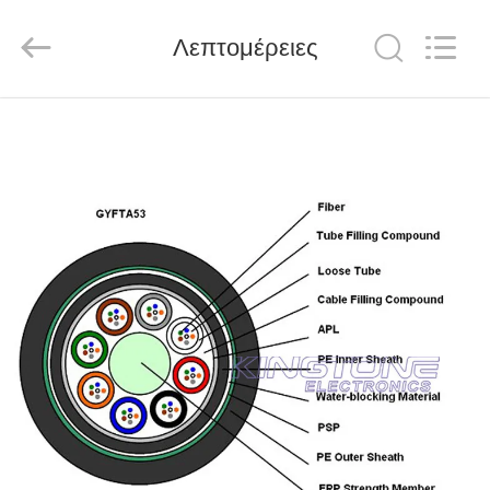
HANGZHOU
ZION
COMMUNICATION
CO.,
Λεπτομέρειες
LTD.
All
Rights
Reserved.
ΣΠΊΤΙ
ΠΡΟΪΌΝΤΑ
ΠΕΡΊΠΟΥ
ΕΜΕΊΣ
ΓΎΡΟΣ
ΕΡΓΟΣΤΑΣΊΩΝ
ΠΟΙΟΤΙΚΌΣ