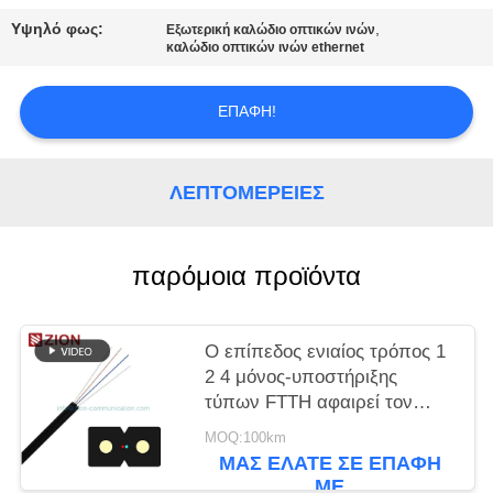
PRIVACY
Υψηλό φως:
,
Εξωτερική καλώδιο οπτικών ινών
POLICY
καλώδιο οπτικών ινών ethernet
ΕΠΑΦΉ!
ΛΕΠΤΟΜΈΡΕΙΕΣ
παρόμοια προϊόντα
Ο επίπεδος ενιαίος τρόπος 1
2 4 μόνος-υποστήριξης
τύπων FTTH αφαιρεί τον
πυρήνα το καλώδιο πτώσης
MOQ:100km
2.0x3.0 LSZH
ΜΑΣ ΕΛΆΤΕ ΣΕ ΕΠΑΦΉ
ΜΕ