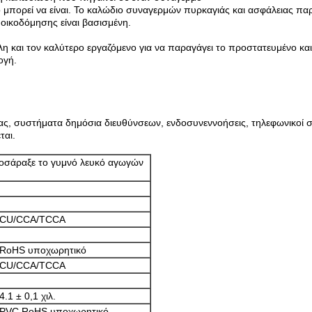
 μπορεί να είναι. Το καλώδιο συναγερμών πυρκαγιάς και ασφάλειας παρ
οικοδόμησης είναι βασισμένη.
λη και τον καλύτερο εργαζόμενο για να παραγάγει το προστατευμένο κ
μογή.
ς, συστήματα δημόσια διευθύνσεων, ενδοσυνεννοήσεις, τηλεφωνικοί στ
ται.
οσάραξε το γυμνό λευκό αγωγών
CU/CCA/TCCA
RoHS υποχωρητικό
CU/CCA/TCCA
4.1 ± 0,1 χιλ.
PVC
RoHS υποχωρητικό