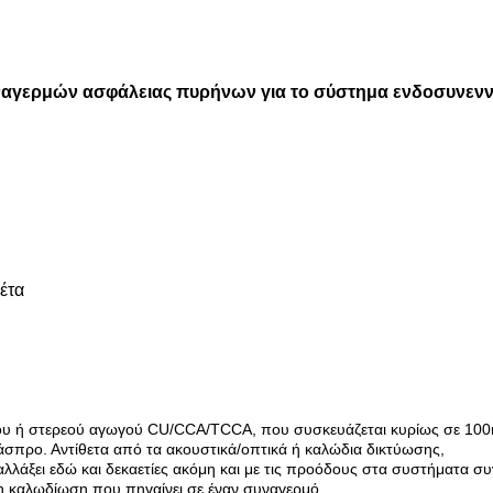
ναγερμών ασφάλειας πυρήνων για το σύστημα ενδοσυνε
έτα
υ ή στερεού αγωγού CU/CCA/TCCA, που συσκευάζεται κυρίως σε 10
άσπρο. Αντίθετα από τα ακουστικά/οπτικά ή καλώδια δικτύωσης,
αλλάξει εδώ και δεκαετίες ακόμη και με τις προόδους στα συστήματα 
, η καλωδίωση που πηγαίνει σε έναν συναγερμό