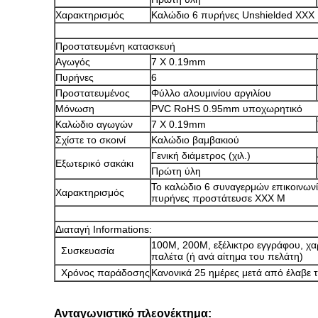
Χαρακτηρισμός
Καλώδιο
6 πυρήνες
Unshielded
XXX 
Προστατευμένη κατασκευή
Αγωγός
7 X 0.19mm
Πυρήνες
6
Προστατευμένος
Φύλλο αλουμινίου αργιλίου
Μόνωση
PVC
RoHS
0.95mm
υποχωρητικό
Καλώδιο αγωγών
7 X 0.19mm
Σχίστε το σκοινί
Καλώδιο βαμβακιού
Γενική διάμετρος (χιλ.)
Εξωτερικό σακάκι
Πρώτη ύλη
Το καλώδιο
6
συναγερμών
επικοινων
Χαρακτηρισμός
πυρήνες
προστάτευσε XXX Μ
Διαταγή Informations:
100M, 200M, εξέλικτρο εγγράφου, χα
Συσκευασία
παλέτα
(ή ανά αίτημα του πελάτη)
Χρόνος παράδοσης
Κανονικά 25 ημέρες μετά από έλαβε 
Ανταγωνιστικό πλεονέκτημα: