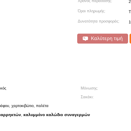
Χρόνος παράδοσης:
2
Όροι πληρωμής:
T
Δυνατότητα προσφοράς:
1
Καλύτερη τιμή
λκός
Μόνωσης:
Σακάκι:
ράφου, χαρτοκιβώτιο, παλέτα
ιαρρηκτών
καλυμμένο καλώδιο συναγερμών
,