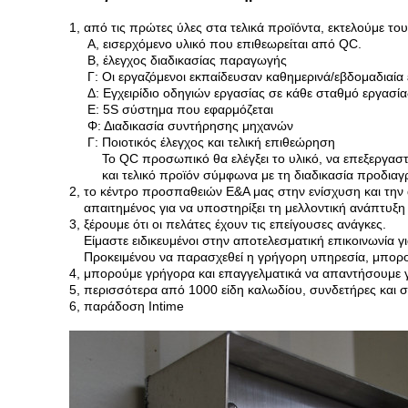
1, από τις πρώτες ύλες στα τελικά προϊόντα, εκτελούμε το
Α, εισερχόμενο υλικό που επιθεωρείται από QC.
Β, έλεγχος διαδικασίας παραγωγής
Γ: Οι εργαζόμενοι εκπαίδευσαν καθημερινά/εβδομαδιαία
Δ: Εγχειρίδιο οδηγιών εργασίας σε κάθε σταθμό εργασία
Ε: 5S σύστημα που εφαρμόζεται
Φ: Διαδικασία συντήρησης μηχανών
Γ: Ποιοτικός έλεγχος και τελική επιθεώρηση
Το QC προσωπικό θα ελέγξει το υλικό, να επεξεργαστ
και τελικό προϊόν σύμφωνα με τη διαδικασία προδια
2, το κέντρο προσπαθειών Ε&Α μας στην ενίσχυση και την
απαιτημένος για να υποστηρίξει τη μελλοντική ανάπτυξη κ
3, ξέρουμε ότι οι πελάτες έχουν τις επείγουσες ανάγκες.
Είμαστε ειδικευμένοι στην αποτελεσματική επικοινωνία 
Προκειμένου να παρασχεθεί η γρήγορη υπηρεσία, μπορο
4, μπορούμε γρήγορα και επαγγελματικά να απαντήσουμε γ
5, περισσότερα από 1000 είδη καλωδίου, συνδετήρες και 
6, παράδοση Intime