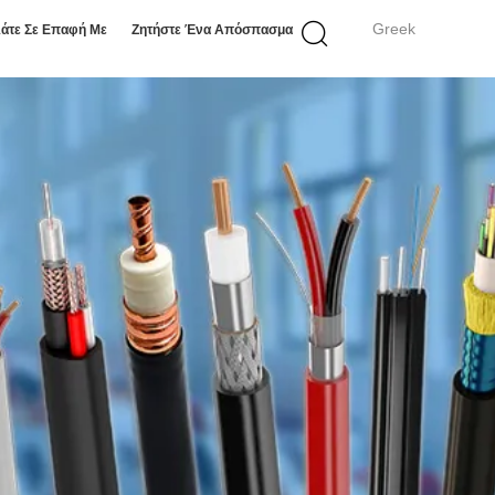
Greek
άτε Σε Επαφή Με
Ζητήστε Ένα Απόσπασμα