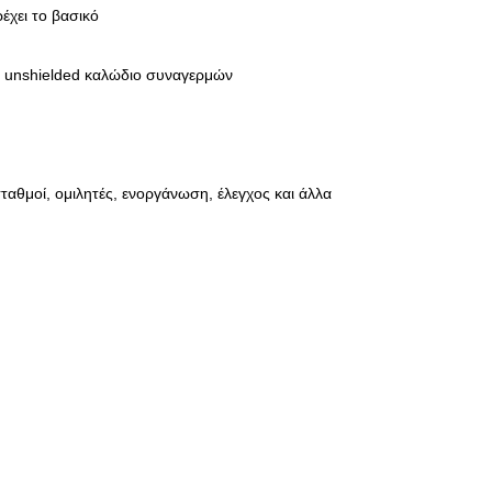
έχει το βασικό
αι unshielded καλώδιο συναγερμών
αθμοί, ομιλητές, ενοργάνωση, έλεγχος και άλλα