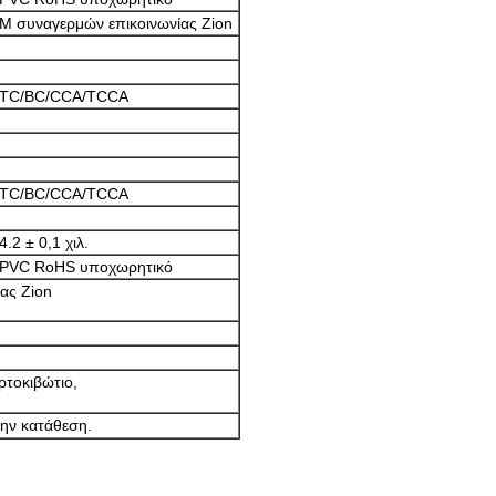
Μ συναγερμών επικοινωνίας Zion
TC/BC/CCA/TCCA
TC/BC/CCA/TCCA
4.2 ± 0,1 χιλ.
PVC
RoHS υποχωρητικό
ίας
Zion
ρτοκιβώτιο,
την κατάθεση.