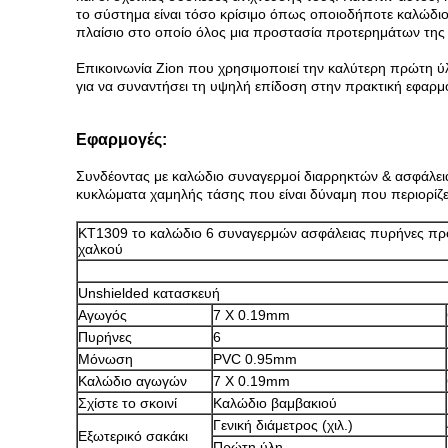
το σύστημα είναι τόσο κρίσιμο όπως οποιοδήποτε καλώδιο
πλαίσιο στο οποίο όλος μια προστασία προτερημάτων της 
Επικοινωνία Zion που χρησιμοποιεί την καλύτερη πρώτη ύ
για να συναντήσει τη υψηλή επίδοση στην πρακτική εφαρ
Εφαρμογές:
Συνδέοντας με καλώδιο συναγερμοί διαρρηκτών & ασφάλεια
κυκλώματα χαμηλής τάσης που είναι δύναμη που περιορίζε
KT1309 το καλώδιο
6
συναγερμών
ασφάλειας
πυρήνες
πρ
χαλκού
Unshielded κατασκευή
Αγωγός
7 X 0.19mm
Πυρήνες
6
Μόνωση
PVC 0.95mm
Καλώδιο αγωγών
7 X 0.19mm
Σχίστε το σκοινί
Καλώδιο βαμβακιού
Γενική διάμετρος (χιλ.)
Εξωτερικό σακάκι
Πρώτη ύλη