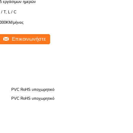
5 εργάσιμων ημερών
 / T, L / C
000KM/μήνας
Επικοινωνήστε
PVC RoHS υποχωρητικό
PVC RoHS υποχωρητικό