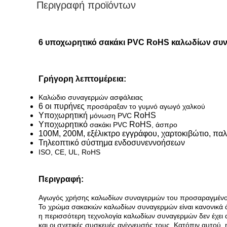
Περιγραφή προϊόντων
6 υποχωρητικό σακάκι PVC RoHS καλωδίων συ
Γρήγορη λεπτομέρεια:
Καλώδιο συναγερμών ασφάλειας
6 οι πυρήνες
προσάραξαν το γυμνό αγωγό χαλκού
Υποχωρητική
RoHS
μόνωση PVC
Υποχωρητικό
RoHS
σακάκι PVC
, άσπρο
100M, 200M, εξέλικτρο εγγράφου, χαρτοκιβώτιο, παλ
Τηλεοπτικό σύστημα ενδοσυνεννοήσεων
ISO, CE, UL, RoHS
Περιγραφή:
Αγωγός χρήσης καλωδίων συναγερμών του προσαραγμένο
Το χρώμα σακακιών καλωδίων συναγερμών είναι κανονικά 
η περισσότερη τεχνολογία καλωδίων συναγερμών δεν έχει 
και οι σχετικές συσκευές ανίχνευσής τους. Κατόπιν αυτού