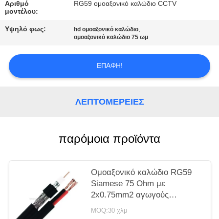
PRIVACY
Αριθμό
RG59 ομοαξονικό καλώδιο CCTV
μοντέλου:
POLICY
Υψηλό φως:
,
hd ομοαξονικό καλώδιο
ομοαξονικό καλώδιο 75 ωμ
ΕΠΑΦΉ!
ΛΕΠΤΟΜΈΡΕΙΕΣ
παρόμοια προϊόντα
Ομοαξονικό καλώδιο RG59
Siamese 75 Ohm με
2x0.75mm2 αγωγούς
ρεύματος και θωράκιση
MOQ:30 χλμ
πλέγματος BC 95% για CCTV