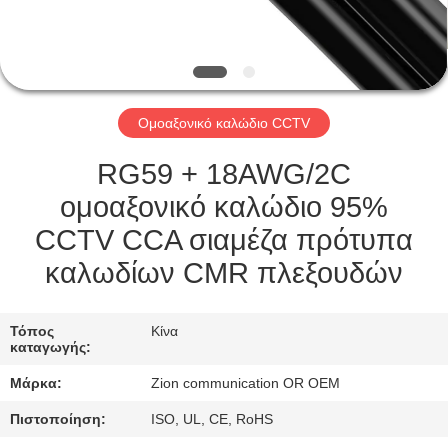
ΈΛΕΓΧΟΣ
ΜΑΣ
ΕΛΆΤΕ
Ομοαξονικό καλώδιο CCTV
ΣΕ
ΕΠΑΦΉ
RG59 + 18AWG/2C
ΜΕ
ομοαξονικό καλώδιο 95%
CCTV CCA σιαμέζα πρότυπα
ΖΗΤΉΣΤΕ
καλωδίων CMR πλεξουδών
ΈΝΑ
ΑΠΌΣΠΑΣΜΑ
Τόπος
Κίνα
καταγωγής:
Μάρκα:
Zion communication OR OEM
SITEMAP
Πιστοποίηση:
ISO, UL, CE, RoHS