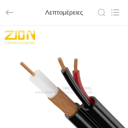
HANGZHOU
ZION
COMMUNICATION
CO.,
Λεπτομέρειες
LTD.
All
Rights
Reserved.
ΣΠΊΤΙ
ΠΡΟΪΌΝΤΑ
ΠΕΡΊΠΟΥ
ΕΜΕΊΣ
ΓΎΡΟΣ
ΕΡΓΟΣΤΑΣΊΩΝ
ΠΟΙΟΤΙΚΌΣ