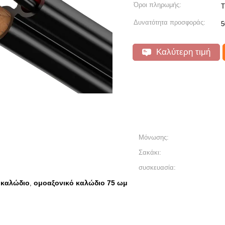
Όροι πληρωμής:
T
Δυνατότητα προσφοράς:
5
Καλύτερη τιμή
Μόνωσης:
Σακάκι:
συσκευασία:
 καλώδιο
ομοαξονικό καλώδιο 75 ωμ
,