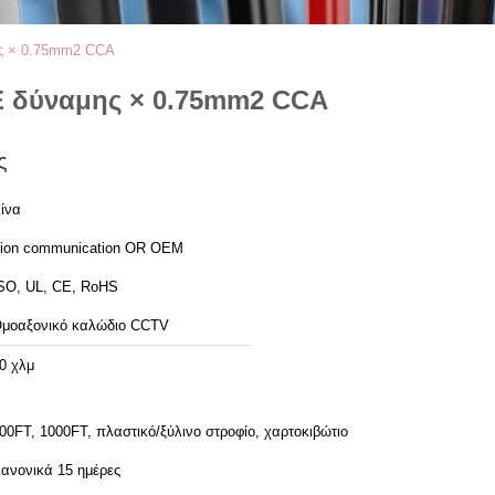
ης × 0.75mm2 CCA
PE δύναμης × 0.75mm2 CCA
ς
ίνα
ion communication OR OEM
SO, UL, CE, RoHS
μοαξονικό καλώδιο CCTV
0 χλμ
00FT, 1000FT, πλαστικό/ξύλινο στροφίο, χαρτοκιβώτιο
ανονικά 15 ημέρες