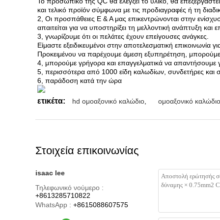
Το προσωπικό της QC θα ελέγξει το υλικό, θα επεξεργαστεί
και τελικό προϊόν σύμφωνα με τις προδιαγραφές ή τη διαδι
2, Οι προσπάθειες Ε & Α μας επικεντρώνονται στην ενίσχυ
απαιτείται για να υποστηρίξει τη μελλοντική ανάπτυξη και επ
3, γνωρίζουμε ότι οι πελάτες έχουν επείγουσες ανάγκες.
Είμαστε εξειδικευμένοι στην αποτελεσματική επικοινωνία γ
Προκειμένου να παρέχουμε άμεση εξυπηρέτηση, μπορούμε
4, μπορούμε γρήγορα και επαγγελματικά να απαντήσουμε 
5, περισσότερα από 1000 είδη καλωδίων, συνδετήρες και
6, παράδοση κατά την ώρα
ετικέτα:
hd ομοαξονικό καλώδιο
,
ομοαξονικό καλώδι
Στοιχεία επικοινωνίας
isaac lee
Τηλεφωνικό νούμερο :
+8613285710822
WhatsApp :
+8615088607575