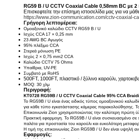
RG59 B / U CCTV Coaxial Cable 0,58mm BC με 2
Επισκεφτείτε την επίσημη ιστοσελίδα μας για να μάθ
https://www.zion-communication.com/cctv-coaxial-ca
Γρήγορη λεπτομέρεια:
Ομοαξονικό καλώδιο CCTV RG59 B / U
Ισχύς CCA 17 × 0,25 mm
23 AWG BC Αγωγός
95% πλέξιμο CCA
Στερεά
μόνωση PE
Ισχύς
2 × 0,75 mm2
CCA
Καλώδιο CCTV 75 Ohms
Υπαίθρια, UV-PE
Συμβατό με RoHS
500FT, 1000FT, πλαστικό / ξύλινο καρούλι, χαρτοκιβ
MOQ: 30 χλμ
Περιγραφή:
KT0728 RG59B / U CCTV Coaxial Cable 95% CCA Braid
Το RG59B / U είναι ένας ειδικός τύπος ομοαξονικού καλωδί
για κάθε τύπο εγκατάστασης κάμερας παρακολούθησης.
Τ
Επικοινωνία Zion χρησιμοποιώντας την καλύτερη πρώτη ύλ
Πρακτική εφαρμογη.
Το RG59B / U είναι συσκευασμένο σε 
παλέτα για προστασία του καρούλι και ευκολότερη μεταφο
Η τιμή της επικοινωνίας Zion RG59B / U δεν είναι υψηλή αν
Εφαρμογές: