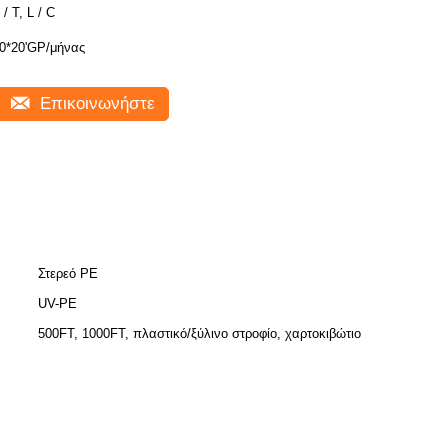
 / T, L / C
0*20'GP/μήνας
Επικοινωνήστε
Στερεό PE
UV-PE
500FT, 1000FT, πλαστικό/ξύλινο στροφίο, χαρτοκιβώτιο