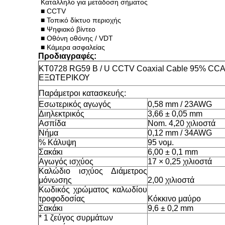
Κατάλληλο για μετάδοση σήματος
■ CCTV
■ Τοπικό δίκτυο περιοχής
■ Ψηφιακό βίντεο
■ Οθόνη οθόνης / VDT
■ Κάμερα ασφαλείας
Προδιαγραφές:
KT0728 RG59 B / U CCTV Coaxial Cable 95% CCA B
ΕΞΩΤΕΡΙΚΟΥ
Παράμετροι κατασκευής:
Εσωτερικός αγωγός
0,58 mm / 23AWG
Διηλεκτρικός
3,66 ± 0,05 mm
Ασπίδα
Nom. 4,20 χιλιοστά
Νήμα
0,12 mm / 34AWG
% Κάλυψη
95 νομ.
Σακάκι
6,00 ± 0,1 mm
Αγωγός ισχύος
17 × 0,25 χιλιοστά
Καλώδιο ισχύος Διάμετρος
μόνωσης
2,00 χιλιοστά
Κωδικός χρώματος καλωδίου
τροφοδοσίας
Κόκκινο μαύρο
Σακάκι
9,6 ± 0,2 mm
* 1 ζεύγος συρμάτων