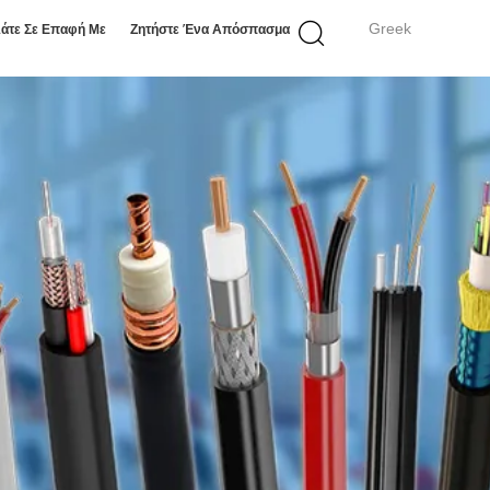
Greek
άτε Σε Επαφή Με
Ζητήστε Ένα Απόσπασμα