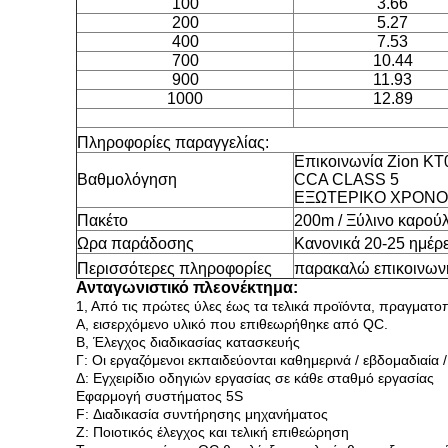
100
3.66
200
5.27
400
7.53
700
10.44
900
11.93
1000
12.89
Πληροφορίες παραγγελίας:
Επικοινωνία Zion K
Βαθμολόγηση
CCA CLASS 5
ΕΞΩΤΕΡΙΚΟ ΧΡΟΝ
Πακέτο
200m / Ξύλινο καρούλ
Ωρα παράδοσης
Κανονικά 20-25 ημέρε
Περισσότερες πληροφορίες
παρακαλώ επικοινωνή
Ανταγωνιστικό πλεονέκτημα:
1, Από τις πρώτες ύλες έως τα τελικά προϊόντα, πραγματο
Α, εισερχόμενο υλικό που επιθεωρήθηκε από QC.
Β, Έλεγχος διαδικασίας κατασκευής
Γ: Οι εργαζόμενοι εκπαιδεύονται καθημερινά / εβδομαδιαία /
Δ: Εγχειρίδιο οδηγιών εργασίας σε κάθε σταθμό εργασίας
Εφαρμογή συστήματος 5S
F: Διαδικασία συντήρησης μηχανήματος
Ζ: Ποιοτικός έλεγχος και τελική επιθεώρηση