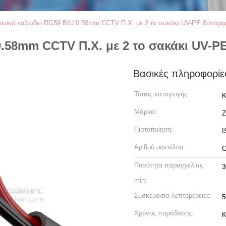
ονικό καλώδιο RG59 B/U 0.58mm CCTV Π.Χ. με 2 το σακάκι UV-PE δύναμ
.58mm CCTV Π.Χ. με 2 το σακάκι UV-
Βασικές πληροφορίε
Τόπος καταγωγής:
Κ
Μάρκα:
Z
Πιστοποίηση:
I
Αριθμό μοντέλου:
Ο
Ποσότητα παραγγελίας
3
min:
Συσκευασία λεπτομέρειες:
5
Χρόνος παράδοσης:
Κ