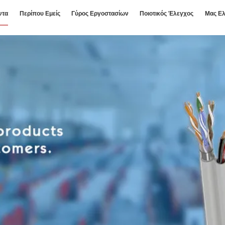
ντα
Περίπου Εμείς
Γύρος Εργοστασίων
Ποιοτικός Έλεγχος
Μας Ελ