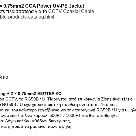
 × 0,75mm2 CCA Power UV-PE Jacket
ετε περισσότερα για το
CCTV Coaxial Cable
ble-products-catalog.html
ώτιο
ing + 2 × 0.75mm2 ΕΞΩΤΕΡΙΚΟ
ου CCTV, το RG59B / U (Παράγεται από επικοινωνία Zion) είναι τέλειο
ο RG59B / U έχει χαρακτηριστική σύνθετη αντίσταση 75 ohms.
η και τον καλύτερο εργαζόμενο για την παραγωγή RG59B / U για υψηλέ
πλαστικό / ξύλινο καρούλι 500FT / 1000FT και θα τοποθετηθεί
ρά. Λόγω καλών μεθόδων διαχείρισης,
 και η ποιότητά μας είναι πολύ υψηλή.