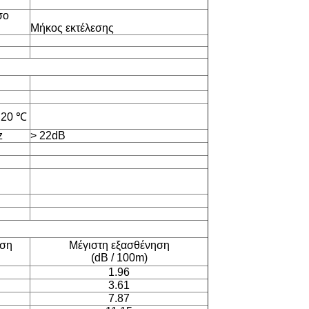
σο
Μήκος εκτέλεσης
 20 ℃
z
> 22dB
ηση
Μέγιστη εξασθένηση
(dB / 100m)
1.96
3.61
7.87