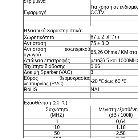
στριμμένα
Για χρήση σε ενδιάμε
Εφαρμογή
CCTV
Ηλεκτρικά Χαρακτηριστικά:
67 ± 2 pF / m
Χωρητικότητα
Αντίσταση
75 ± 3 Ω
Αντίσταση εσωτερικού
65,26 Ohms / KM στα
αγωγού
Απώλεια επιστροφής
μεταξύ 5 και 1000MH
Ταχύτητα διάδοσης
0,66
Δοκιμή Sparker (VAC)
3
Εύρος θερμοκρασίας
-20 ℃ έως 60 ℃
λειτουργίας (PVC)
RoHS
ΝΑΙ
Εξασθένηση (20 ℃):
Συχνότητα
Μέγιστη εξασθέν
(MHZ)
(dB / 100ft)
1
0,64
10
1.18
50
2.58