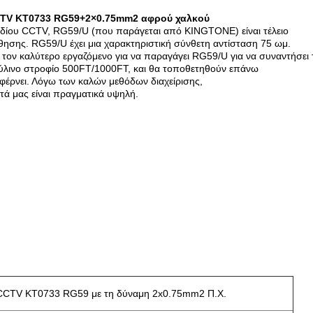
CTV KT0733 RG59+2×0.75mm2 αφρού χαλκού
ωδίου CCTV, RG59/U (που παράγεται από KINGTONE) είναι τέλειο
σης. RG59/U έχει μια χαρακτηριστική σύνθετη αντίσταση 75 ωμ.
ον καλύτερο εργαζόμενο για να παραγάγει RG59/U για να συναντήσει
ξύλινο στροφίο 500FT/1000FT, και θα τοποθετηθούν επάνω
 φέρνει. Λόγω των καλών μεθόδων διαχείρισης,
τά μας είναι πραγματικά υψηλή.
CCTV KT0733 RG59 με τη δύναμη 2x0.75mm2 Π.Χ.