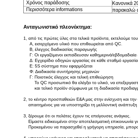
Χρόνος παράδοσης
Κανονικά 20
Περισσότερα informations
παρακαλώ α
Ανταγωνιστικό πλεονέκτημα:
1, από τις πρώτες ύλες στα τελικά προϊόντα, εκτελούμε το
Α, εισερχόμενο υλικό που επιθεωρείται από QC.
Β, έλεγχος διαδικασίας παραγωγής
Γ: Οι εργαζόμενοι εκπαίδευσαν καθημερινά/εβδομαδιαία
Δ: Εγχειρίδιο οδηγιών εργασίας σε κάθε σταθμό εργασία
Ε: 5S σύστημα που εφαρμόζεται
Φ: Διαδικασία συντήρησης μηχανών
Γ: Ποιοτικός έλεγχος και τελική επιθεώρηση
Το QC προσωπικό θα ελέγξει το υλικό, να επεξεργαστ
και τελικό προϊόν σύμφωνα με τη διαδικασία προδια
2, το κέντρο προσπαθειών Ε&Α μας στην ενίσχυση και την
απαιτημένος για να υποστηρίξει τη μελλοντική ανάπτυξη
3, ξέρουμε ότι οι πελάτες έχουν τις επείγουσες ανάγκες.
Είμαστε ειδικευμένοι στην αποτελεσματική επικοινωνία 
Προκειμένου να παρασχεθεί η γρήγορη υπηρεσία, μπορο