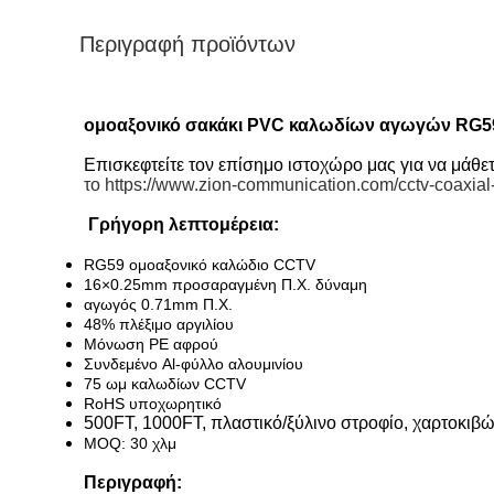
Περιγραφή προϊόντων
ομοαξονικό σακάκι PVC καλωδίων αγωγών RG59
Επισκεφτείτε τον επίσημο ιστοχώρο μας για να μάθε
το https://www.zion-communication.com/cctv-coaxial
Γρήγορη λεπτομέρεια:
RG59 ομοαξονικό καλώδιο CCTV
16×0.25mm προσαραγμένη Π.Χ. δύναμη
αγωγός 0.71mm Π.Χ.
48% πλέξιμο αργιλίου
Μόνωση PE αφρού
Συνδεμένο Al-φύλλο αλουμινίου
75 ωμ καλωδίων CCTV
RoHS υποχωρητικό
500FT, 1000FT, πλαστικό/ξύλινο στροφίο, χαρτοκιβώ
MOQ: 30 χλμ
Περιγραφή: