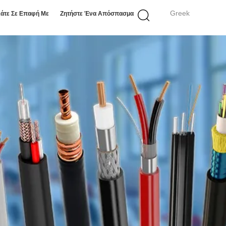
Greek
άτε Σε Επαφή Με
Ζητήστε Ένα Απόσπασμα