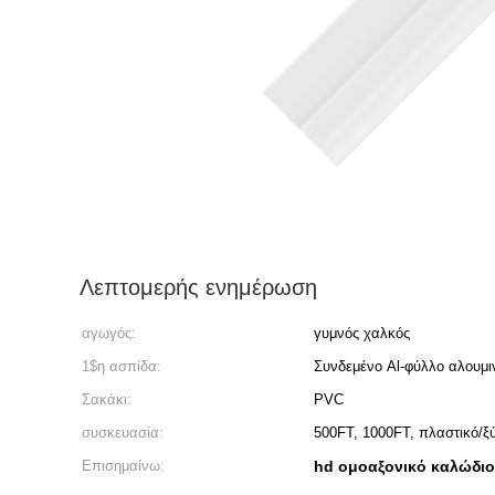
Λεπτομερής ενημέρωση
αγωγός:
γυμνός χαλκός
1$η ασπίδα:
Συνδεμένο Al-φύλλο αλουμι
Σακάκι:
PVC
συσκευασία:
500FT, 1000FT, πλαστικό/ξύ
Επισημαίνω:
hd ομοαξονικό καλώδιο