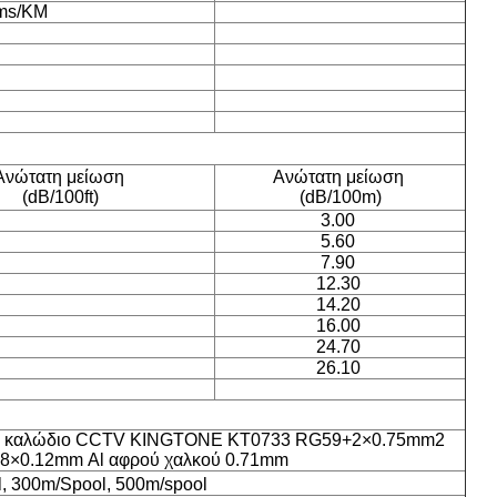
ms/KM
Ανώτατη μείωση
Ανώτατη μείωση
(dB/100ft)
(dB/100m)
3.00
5.60
7.90
12.30
14.20
16.00
24.70
26.10
ό καλώδιο CCTV KINGTONE KT0733 RG59+2×0.75mm2
8×0.12mm Al αφρού χαλκού 0.71mm
, 300m/Spool, 500m/spool