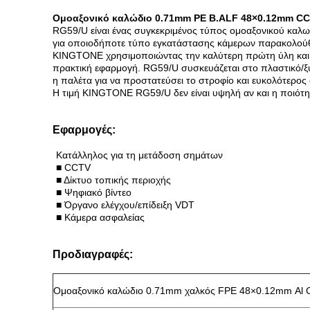
Ομοαξονικό καλώδιο 0.71mm PE B.ALF 48×0.12mm C
RG59/U είναι ένας συγκεκριμένος τύπος ομοαξονικού καλ
για οποιοδήποτε τύπο εγκατάστασης κάμερων παρακολούθη
KINGTONE χρησιμοποιώντας την καλύτερη πρώτη ύλη και τ
πρακτική εφαρμογή. RG59/U συσκευάζεται στο πλαστικό/
η παλέτα για να προστατεύσει το στροφίο και ευκολότερος
Η τιμή KINGTONE RG59/U δεν είναι υψηλή αν και η ποιότη
Εφαρμογές:
Κατάλληλος για τη μετάδοση σημάτων
■ CCTV
■ Δίκτυο τοπικής περιοχής
■ Ψηφιακό βίντεο
■ Όργανο ελέγχου/επίδειξη VDT
■ Κάμερα ασφαλείας
Προδιαγραφές:
Ομοαξονικό καλώδιο 0.71mm χαλκός FPE 48×0.12mm Al 