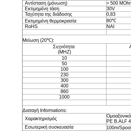
Αντίσταση (μόνωση)
> 500 MOh
Εκτιμημένη τάση
30V
Ταχύτητα της διάδοσης
0,83
80℃
Εκτιμημένη θερμοκρασία
RoHS
ΝΑΙ
Μείωση (20℃):
Συχνότητα
(MHZ)
10
50
100
230
300
400
860
1000
Διαταγή Informations:
Ομοαξονικ
Χαρακτηρισμός
PE B.ALF 4
Εσωτερική συσκευασία
100m/Spool