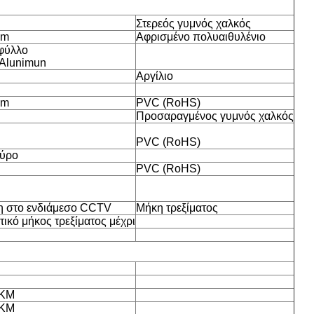
Στερεός γυμνός χαλκός
05mm
Αφρισμένο πολυαιθυλένιο
φύλλο
 Alunimun
Αργίλιο
0.15mm
PVC (RoHS)
Προσαραγμένος γυμνός χαλκός
PVC (RoHS)
αύρο
1mm
PVC (RoHS)
ση στο ενδιάμεσο CCTV
Μήκη τρεξίματος
ικό μήκος τρεξίματος μέχρι
/KM
/KM