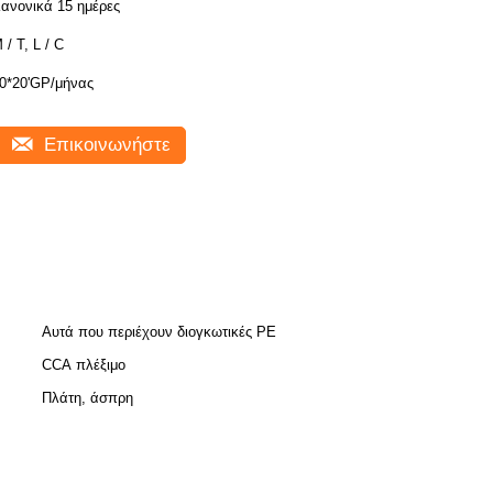
ανονικά 15 ημέρες
 / Τ, L / C
0*20'GP/μήνας
Επικοινωνήστε
Αυτά που περιέχουν διογκωτικές PE
CCA πλέξιμο
Πλάτη, άσπρη