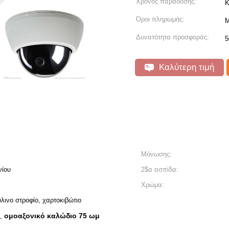
Χρόνος παράδοσης:
Κ
Όροι πληρωμής:
Μ
Δυνατότητα προσφοράς:
5
Καλύτερη τιμή
Μόνωσης:
νίου
2$α ασπίδα:
Χρώμα:
λινο στροφίο, χαρτοκιβώτιο
ομοαξονικό καλώδιο 75 ωμ
,