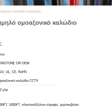
αξονικό καλώδιο απώλειας
αμηλό ομοαξονικό καλώδιο
ς
ίνα
KINGTONE OR OEM
SO, UL, CE, RoHS
μοαξονικό καλώδιο CCTV
0 χλμ
00FT, 1000FT, πλαστικό/ξύλινο στροφίο, χαρτοκιβώτιο