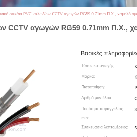
ονικό σακάκι PVC καλωδίων CCTV αγωγών RG59 0.71mm Π.Χ., χαμηλό ομο
ων CCTV αγωγών RG59 0.71mm Π.Χ., χ
Βασικές πληροφορίε
Τόπος καταγωγής:
Κ
Μάρκα:
Πιστοποίηση:
I
Αριθμό μοντέλου:
Ο
Ποσότητα παραγγελίας
3
min:
Συσκευασία λεπτομέρειες:
5