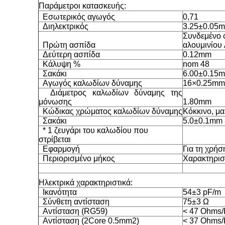
Παράμετροι κατασκευής:
Εσωτερικός αγωγός
0,71
Διηλεκτρικός
3.25±0.
Συνδεμένο 
Πρώτη ασπίδα
αλουμινίου
Δεύτερη ασπίδα
0.12mm
Κάλυψη %
nom 48
Σακάκι
6.00±
Αγωγός καλωδίων δύναμης
16×0.25mm
Διάμετρος καλωδίων δύναμης της
μόνωσης
1.80mm
Κώδικας χρώματος καλωδίων δύναμης
Κόκκινο, μ
Σακάκι
5.0±0.
* 1 ζευγάρι του καλωδίου που
στρίβεται
Εφαρμογή
Για τη χρή
Περιορισμένο μήκος
Χαρακτηριστ
Ηλεκτρικά χαρακτηριστικά:
Ικανότητα
54±3 pF/m
Σύνθετη αντίσταση
75±3 Ω
Αντίσταση (RG59)
< 47 Ohms
Αντίσταση (2Core 0.5mm2)
< 37 Ohms