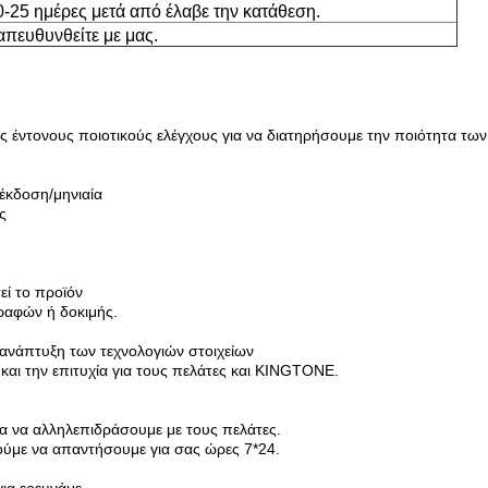
-25 ημέρες μετά από έλαβε την κατάθεση.
πευθυνθείτε με μας.
υς έντονους ποιοτικούς ελέγχους για να διατηρήσουμε την ποιότητα τω
 έκδοση/μηνιαία
ς
εί το προϊόν
γραφών ή δοκιμής.
 ανάπτυξη των τεχνολογιών στοιχείων
 και την επιτυχία για τους πελάτες και KINGTONE.
για να αλληλεπιδράσουμε με τους πελάτες.
ύμε να απαντήσουμε για σας ώρες 7*24.