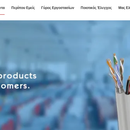
ντα
Περίπου Εμείς
Γύρος Εργοστασίων
Ποιοτικός Έλεγχος
Μας Ελ